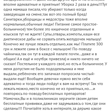
вполне адекватные и приятные! Уборка 2 раза в день!!!Тут
одна мамаша писала,что убирают только когда
заведующая на смене,так вот-это полный бред!
Санитарки,уборщицы и медсестры тоже вполне
нормальные,обычные люди! Питание самое простое-
больничное) тем более это кишечное отделанные и
изысков тут не ждите! Супы,отвары,компоты,каши-все
диетическое дабы не сорвать опять желудочек малышу!
Конечно же лучше лежать отдельно,как мы! Платите 300
грн и лежите сами в боксе с малышом! По-поводу
чайничка,так он тут в каждой палате почти...даже и в
общих! А я ещё и ноутбук привезла) и никто ничего не
сказал! Постельное у каждого своё,но есть и больничное. У
меня допустим не было пододеяльника и мне
выдали,ребёночек его запачкал попросила чистый-
выдали ещё! Вообщем девочки нужно вести себя
адекватно и тогда люди пойдут к вам на встречу! Так что
лежать можно,место конечно не из приятных,но....и
повторюсь по-поводу бесплатных препаратов!
Мамочки,Вы и в поликлиниках херачите своим детям
бесплатные прививки,даже не задумываясь о том,где они
сделаны!!! Почитайте хоть в интернате,за дерьмо какое