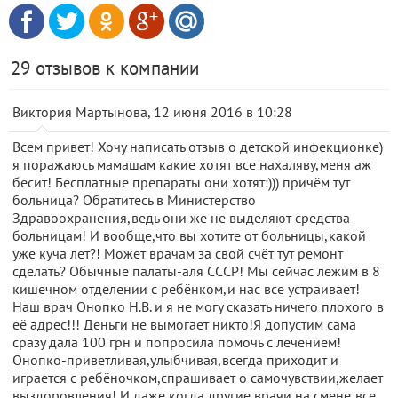
29 отзывов к компании
Виктория Мартынова, 12 июня 2016 в 10:28
Всем привет! Хочу написать отзыв о детской инфекционке)
я поражаюсь мамашам какие хотят все нахаляву,меня аж
бесит! Бесплатные препараты они хотят:))) причём тут
больница? Обратитесь в Министерство
Здравоохранения,ведь они же не выделяют средства
больницам! И вообще,что вы хотите от больницы,какой
уже куча лет?! Может врачам за свой счёт тут ремонт
сделать? Обычные палаты-аля СССР! Мы сейчас лежим в 8
кишечном отделении с ребёнком,и нас все устраивает!
Наш врач Онопко Н.В. и я не могу сказать ничего плохого в
её адрес!!! Деньги не вымогает никто!Я допустим сама
сразу дала 100 грн и попросила помочь с лечением!
Онопко-приветливая,улыбчивая,всегда приходит и
играется с ребёночком,спрашивает о самочувствии,желает
выздоровления! И даже когда другие врачи на смене,все