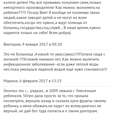
колите детям! Мы все прививки покупаем сами,только
импортного производителя! Как можно экономить на
ребёнке???!! Позор Вам! Я вообще не понимаю таких
людей,какие заводят детей и не могут их всем
обеспечить,когда это нужно,а ждут помощи от
больниц,государства,соц,служб... В наше время,нужно
надеятся только на себя! Всем добра)
Виктория, 9 января 2017 в 09:20
Это не больница ,А какой-то ужассужасс!!!Попала сюда с
ангиной !!!Условий никаких нет, Как можно вылечить
инфекционное заболевание- если даже теплой воды
нет,пока умоешься ледяной водой ещё хуже становится!!!
Марина, 6 февраля 2017 в 15:25
Онопко это с... редкая...в 2009 лежала с 3месячным
ребенком, 50грн дала просто за то, что пришла
посмотреть, вернула назад и сказала купи фрукты своему
ребенку, а меня обижать не надо+ ко всему диагноз не
верный, не дай бог туда попасть и к таким докторам.