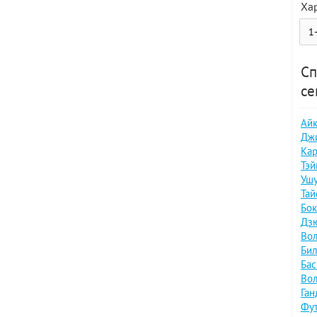
Ха
Сп
се
Айк
Джи
Кар
Тэй
Ушу
Тай
Бок
Дзю
Вол
Бил
Бас
Вол
Ган
Фут