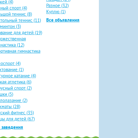
кей (4)
Разное (32)
ный спорт (4)
Куплю (1)
ьшой теннис (8)
Все объявления
тольный теннис (11)
минтон (3)
вание для детей (19)
ожественная
настика (12)
ртивная гимнастика
оспорт (4)
тование (1)
урное катание (4)
кая атлетика (6)
усный спорт (2)
ки (5)
лолазание (2)
маты (28)
ский фитнес (35)
цы для детей (67)
 заведения