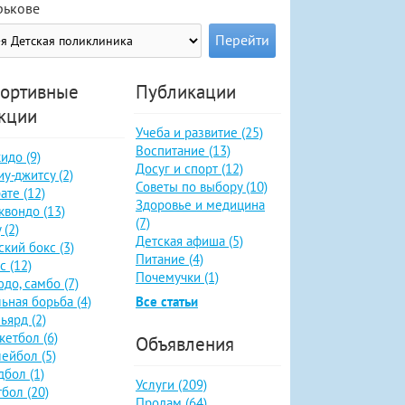
рькове
ортивные
Публикации
кции
Учеба и развитие (25)
Воспитание (13)
идо (9)
Досуг и спорт (12)
у-джитсу (2)
Советы по выбору (10)
ате (12)
Здоровье и медицина
квондо (13)
(7)
 (2)
Детская афиша (5)
ский бокс (3)
Питание (4)
с (12)
Почемучки (1)
до, самбо (7)
ьная борьба (4)
Все статьи
ьярд (2)
кетбол (6)
Объявления
ейбол (5)
дбол (1)
Услуги (209)
бол (20)
Продам (64)