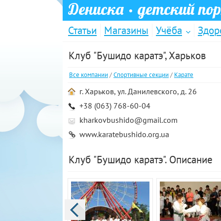
Дениска
· детский по
Статьи
Магазины
Учёба
Здор
Клуб "Бушидо каратэ", Харьков
Все компании
/
Спортивные секции
/
Карате
г. Харьков, ул. Данилевского, д. 26
+38 (063) 768-60-04
kharkovbushido@gmail.com
www.karatebushido.org.ua
Клуб "Бушидо каратэ". Описание