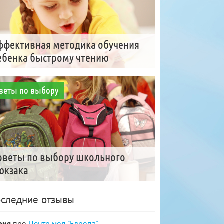
ффективная методика обучения
ебенка быстрому чтению
веты по выбору
оветы по выбору школьного
юкзака
следние отзывы
рия
про
Центр мод "Европа"