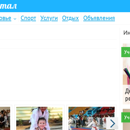
ртал
овье
Спорт
Услуги
Отдых
Объявления
Ин
Уч
Д
р
Уч