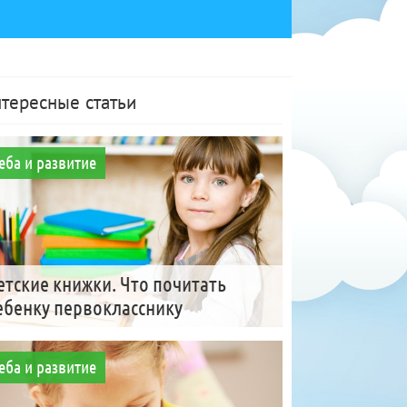
тересные статьи
еба и развитие
етские книжки. Что почитать
ебенку первокласснику
еба и развитие