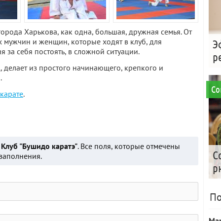
города Харькова, как одна, большая, дружная семья. От
х мужчин и женщин, которые ходят в клуб, для
Э
 за себя постоять, в сложной ситуации.
р
 делает из простого начинающего, крепкого и
.
Со
карате
.
о
Клуб "Бушидо каратэ"
. Все поля, которые отмечены
С
заполнения.
р
По
Ма