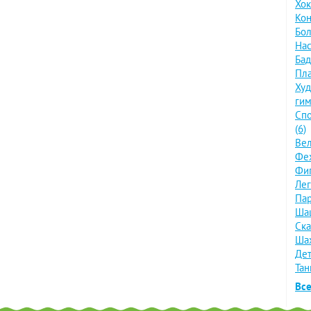
Хок
Кон
Бол
Нас
Бад
Пла
Худ
гим
Спо
(6)
Вел
Фех
Фиг
Лег
Пар
Шаш
Ска
Шах
Дет
Тан
Все