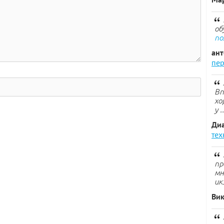
об
по
ан
пер
Вп
хо
у .
Ди
тех
пр
мн
ик
Ви