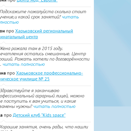
Подскажите пожалуйста сколько стоит
учение,и какой срок занятий?
читать
лностью
тон
про
Харьковский региональный
инатальный центр
Жена рожала там в 2015 году.
ечатления остались смешанные. Центр
роший. Рожать хотели по договорённости
..
читать полностью
ана
про
Харьковское профессионально-
ническое училище № 25
Здравствуйте я заканчиваю
офессиональный аграрный лицей, можно
е поступить к вам учиться, и какие
замены нужны?
читать полностью
ка
про
Детский клуб "Kids space"
Хорошие занятия, очень рады, что нашли