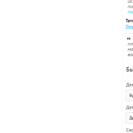
их
по
по
Тат
Луч
пл
ма
во
Бы
Де
Де
Си