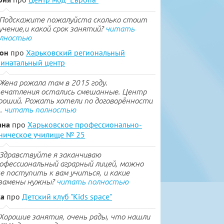
Подскажите пожалуйста сколько стоит
учение,и какой срок занятий?
читать
лностью
тон
про
Харьковский региональный
инатальный центр
Жена рожала там в 2015 году.
ечатления остались смешанные. Центр
роший. Рожать хотели по договорённости
..
читать полностью
ана
про
Харьковское профессионально-
ническое училище № 25
Здравствуйте я заканчиваю
офессиональный аграрный лицей, можно
е поступить к вам учиться, и какие
замены нужны?
читать полностью
ка
про
Детский клуб "Kids space"
Хорошие занятия, очень рады, что нашли