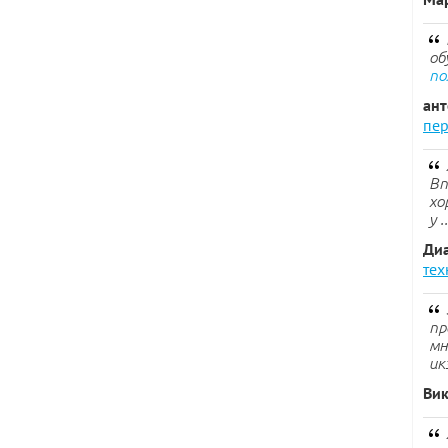
об
по
ан
пер
Вп
хо
у .
Ди
тех
пр
мн
ик
Ви