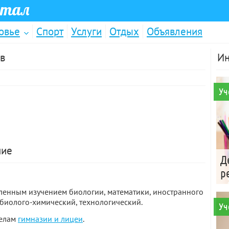
ртал
овье
Спорт
Услуги
Отдых
Объявления
в
Ин
Уч
ние
Д
р
бленным
изучением биологии
,
математики
,
иностранного
биолого-химический, технологический.
Уч
делам
гимназии и лицеи
.