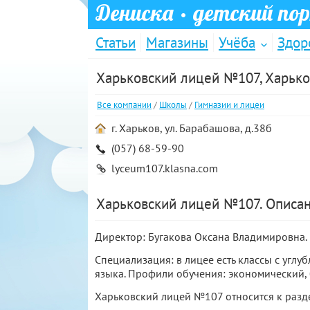
Дениска
· детский по
Статьи
Магазины
Учёба
Здор
Харьковский лицей №107, Харько
Все компании
/
Школы
/
Гимназии и лицеи
г. Харьков, ул. Барабашова, д.38б
(057) 68-59-90
lyceum107.klasna.com
Харьковский лицей №107. Описа
Директор: Бугакова Оксана Владимировна.
Специализация: в лицее есть
классы с углу
языка. Профили обучения: экономический, 
Харьковский лицей №107 относится к раз