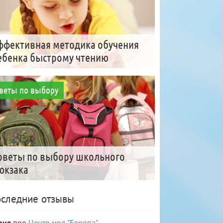
ффективная методика обучения
ебенка быстрому чтению
веты по выбору
оветы по выбору школьного
юкзака
следние отзывы
рия
про
Центр мод "Европа"