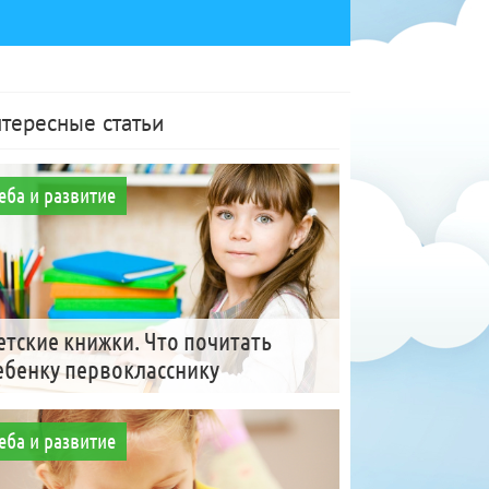
тересные статьи
еба и развитие
етские книжки. Что почитать
ебенку первокласснику
еба и развитие