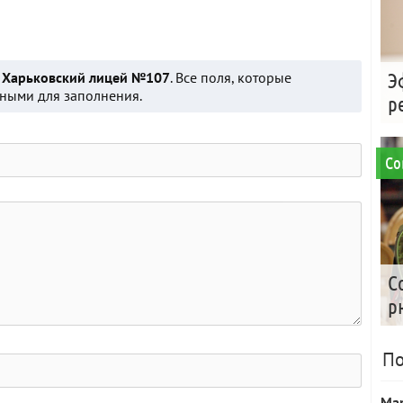
о
Харьковский лицей №107
. Все поля, которые
Э
ьными для заполнения.
р
Со
С
р
По
Ма