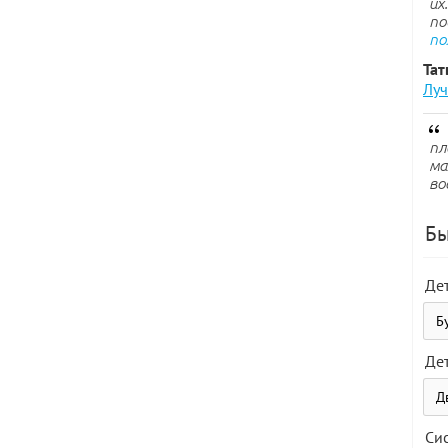
их
по
по
Тат
Луч
пл
ма
во
Бы
Де
Де
Си