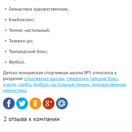
Гимнастика художественная;
Кикбоксинг
;
Теннис настольный
;
Таэквон
-до;
Таиландский
бокс;
Футбол.
Детско-юношеская спортивная школа №5 относится к
разделам
спортивные школы
,
тэйквондо
,
тайский бокс
,
дзюдо, самбо
,
футбол
,
настольный теннис
,
художественная
гимнастика
.
2 отзыва к компании