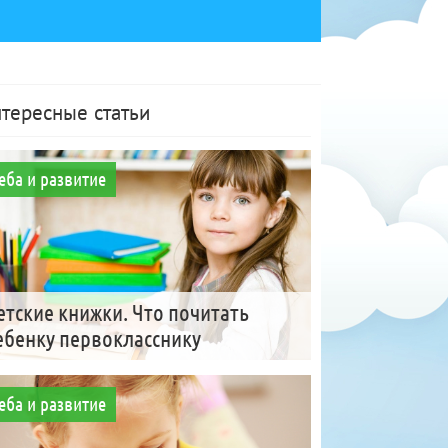
тересные статьи
еба и развитие
етские книжки. Что почитать
ебенку первокласснику
еба и развитие