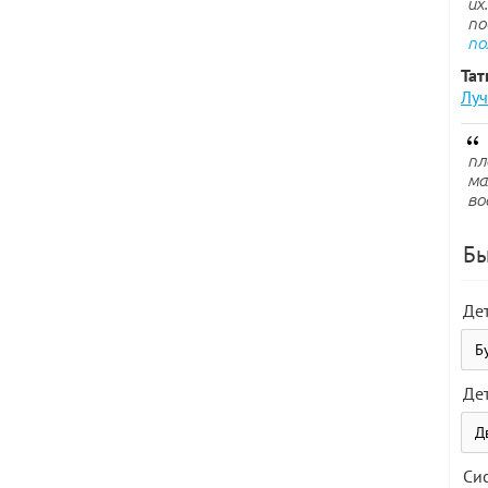
их
по
по
Тат
Луч
пл
ма
во
Бы
Де
Де
Си