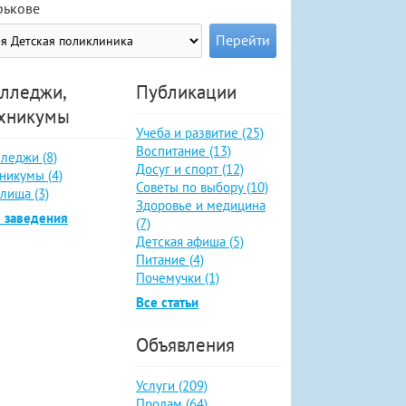
рькове
лледжи,
Публикации
хникумы
Учеба и развитие (25)
Воспитание (13)
леджи (8)
Досуг и спорт (12)
никумы (4)
Советы по выбору (10)
лища (3)
Здоровье и медицина
 заведения
(7)
Детская афиша (5)
Питание (4)
Почемучки (1)
Все статьи
Объявления
Услуги (209)
Продам (64)