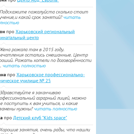
Подскажите пожалуйста сколько стоит
учение,и какой срок занятий?
читать
лностью
тон
про
Харьковский региональный
инатальный центр
Жена рожала там в 2015 году.
ечатления остались смешанные. Центр
роший. Рожать хотели по договорённости
..
читать полностью
ана
про
Харьковское профессионально-
ническое училище № 25
Здравствуйте я заканчиваю
офессиональный аграрный лицей, можно
е поступить к вам учиться, и какие
замены нужны?
читать полностью
ка
про
Детский клуб "Kids space"
Хорошие занятия, очень рады, что нашли