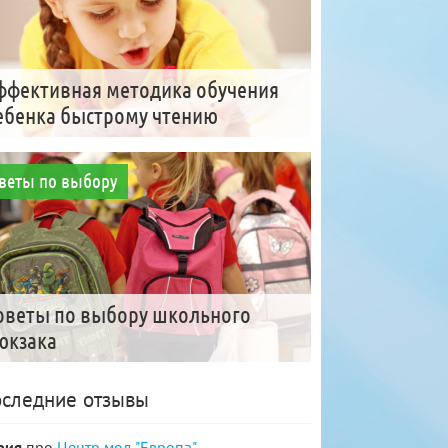
ффективная методика обучения
ебенка быстрому чтению
веты по выбору
оветы по выбору школьного
юкзака
следние отзывы
рия
про
Центр мод "Европа"