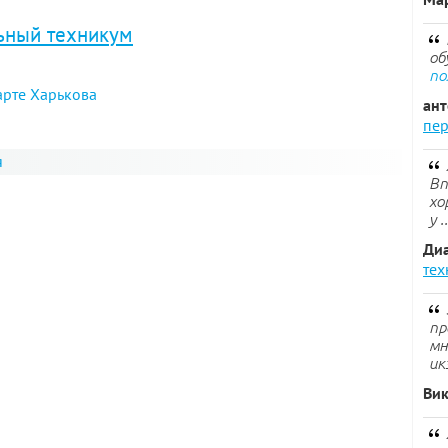
ьный техникум
об
по
арте Харькова
ан
пер
я
Вп
хо
у .
Ди
тех
пр
мн
ик
Ви