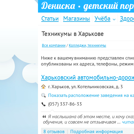
Дениска
· детский по
Статьи
Магазины
Учёба
Здор
Техникумы в Харькове
Все компании
/
Колледжи, техникумы
Ниже к вашему вниманию представлен списо
опубликованы их адреса, телефоны, режим
Харьковский автомобильно-доро
г. Харьков, ул. Котельниковская, д. 3
Показать расположение заведения на к
(057) 337-86-33
Я наслышана об этом месте, и хочу ска
обучения, и совсем не отзывчивая ...
чита
8 отзывов
Подробная информация