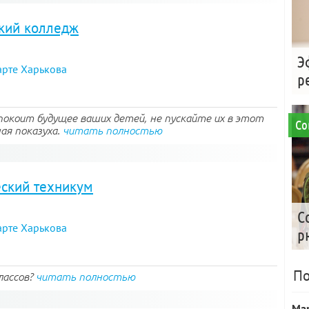
кий колледж
Э
арте Харькова
р
спокоит будущее ваших детей, не пускайте их в этот
Со
ая показуха.
читать полностью
еский техникум
С
арте Харькова
р
По
лассов?
читать полностью
Ма