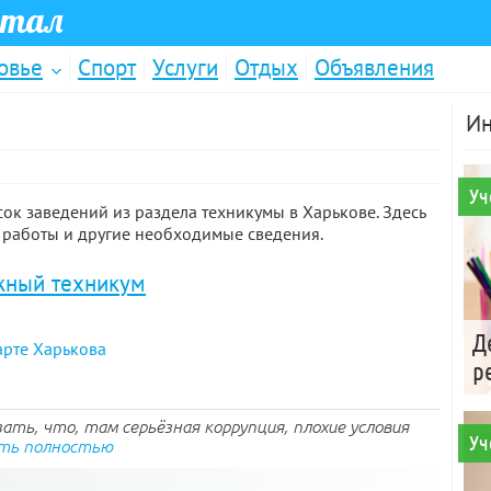
ртал
овье
Спорт
Услуги
Отдых
Объявления
Ин
Уч
к заведений из раздела техникумы в Харькове. Здесь
 работы и другие необходимые сведения.
жный техникум
Д
арте Харькова
р
зать, что, там серьёзная коррупция, плохие условия
Уч
ть полностью