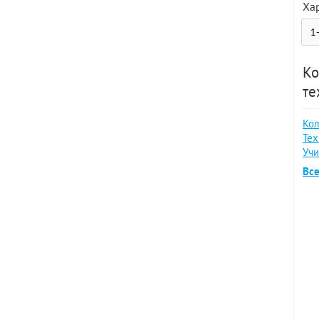
Ха
Ко
те
Кол
Тех
Учи
Все