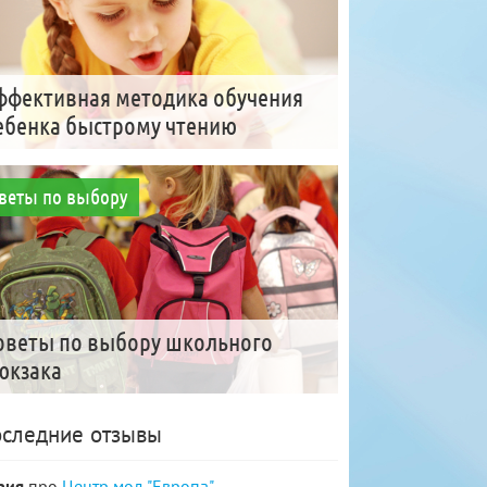
ффективная методика обучения
ебенка быстрому чтению
веты по выбору
оветы по выбору школьного
юкзака
следние отзывы
рия
про
Центр мод "Европа"