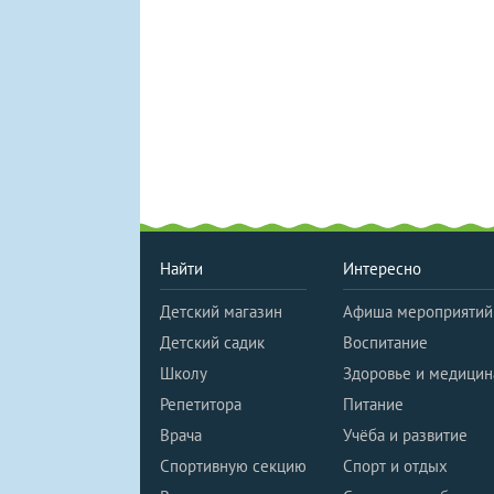
Найти
Интересно
Детский магазин
Афиша мероприятий
Детский садик
Воспитание
Школу
Здоровье и медицин
Репетитора
Питание
Врача
Учёба и развитие
Спортивную секцию
Спорт и отдых