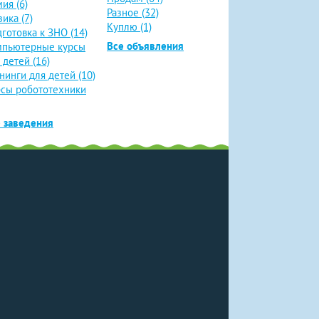
ия (6)
Разное (32)
ика (7)
Куплю (1)
готовка к ЗНО (14)
Все объявления
мпьютерные курсы
 детей (16)
нинги для детей (10)
сы робототехники
 заведения