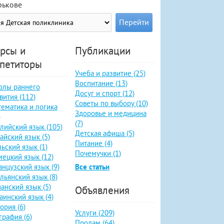
рькове
рсы и
Публикации
петиторы
Учеба и развитие (25)
Воспитание (13)
олы раннего
Досуг и спорт (12)
вития (112)
Советы по выбору (10)
ематика и логика
Здоровье и медицина
)
(7)
лийский язык (105)
Детская афиша (5)
айский язык (5)
Питание (4)
ьский язык (1)
Почемучки (1)
ецкий язык (12)
нцузский язык (9)
Все статьи
льянский язык (8)
анский язык (5)
Объявления
аинский язык (4)
ория (6)
Услуги (209)
графия (6)
Продам (64)