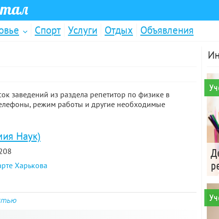
ртал
овье
Спорт
Услуги
Отдых
Объявления
Ин
Уч
ок заведений из раздела репетитор по физике в
 телефоны, режим работы и другие необходимые
мия Наук)
 208
Д
р
арте Харькова
Уч
стью