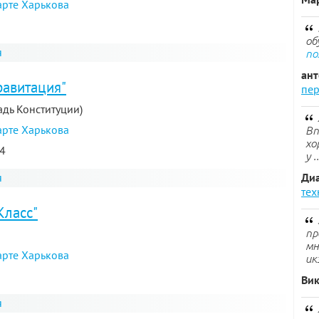
арте Харькова
об
я
по
ан
равитация"
пер
щадь Конституции)
арте Харькова
Вп
хо
54
у .
я
Ди
тех
Класс"
пр
мн
арте Харькова
ик
Ви
я