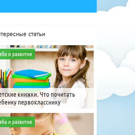
тересные статьи
еба и развитие
етские книжки. Что почитать
ебенку первокласснику
еба и развитие