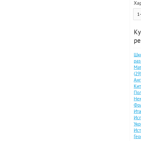
Ха
Ку
ре
Шк
раз
Мат
(29
Анг
Кит
Пол
Нем
Фра
Ита
Исп
Укр
Ист
Гео