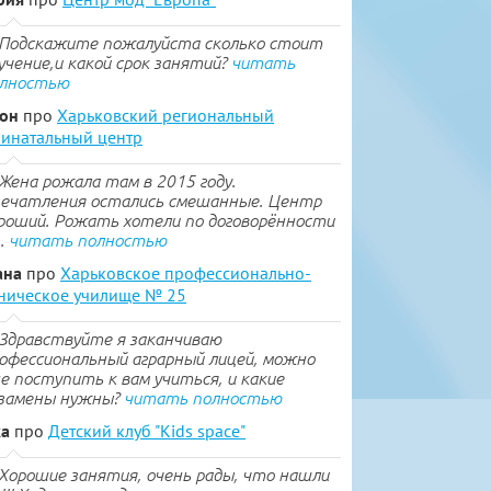
Подскажите пожалуйста сколько стоит
учение,и какой срок занятий?
читать
лностью
тон
про
Харьковский региональный
инатальный центр
Жена рожала там в 2015 году.
ечатления остались смешанные. Центр
роший. Рожать хотели по договорённости
..
читать полностью
ана
про
Харьковское профессионально-
ническое училище № 25
Здравствуйте я заканчиваю
офессиональный аграрный лицей, можно
е поступить к вам учиться, и какие
замены нужны?
читать полностью
ка
про
Детский клуб "Kids space"
Хорошие занятия, очень рады, что нашли