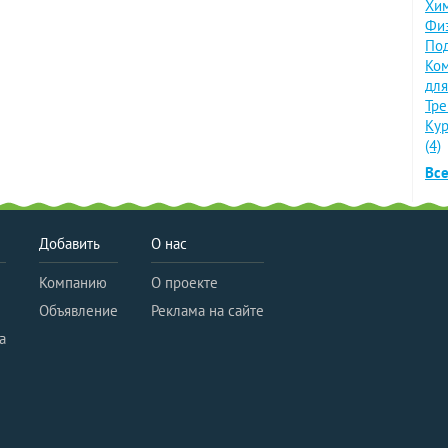
Хим
Физ
Под
Ко
для
Тре
Кур
(4)
Все
Добавить
О нас
Компанию
О проекте
Объявление
Реклама на сайте
а