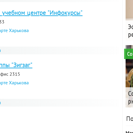
и учебном центре "Инфокурсы"
 33
Э
арте Харькова
р
я
Со
ппы "Зигзаг"
 офис 2315
арте Харькова
С
р
я
По
Ма