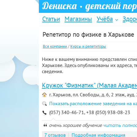
Дениска
· детский по
Статьи
Магазины
Учёба
Здор
Репетитор по физике в Харькове
Все компании
/
Курсы и репетиторы
Ниже к вашему вниманию представлен спис
Харькове. Здесь опубликованы их адреса,
сведения.
Кружок "Физматик" (Малая Акаде
г. Харьков, пл. Свободы, д. 6, 2 этаж, ауд.
Показать расположение заведения на к
(057) 340-46-71, +38 (050) 938-08-23
очень хорошее обучение
читать полно
7 отзывов
Подробная информация