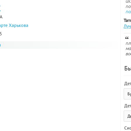
их
по
"
по
-А
Тат
арте Харькова
Луч
5
пл
я
ма
во
Бы
Де
Де
Си