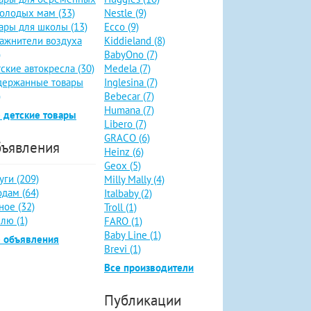
олодых мам (33)
Nestle (9)
ары для школы (13)
Ecco (9)
ажнители воздуха
Kiddieland (8)
)
BabyOno (7)
ские автокресла (30)
Medela (7)
держанные товары
Inglesina (7)
)
Bebecar (7)
Humana (7)
 детские товары
Libero (7)
GRACO (6)
ъявления
Heinz (6)
Geox (5)
уги (209)
Milly Mally (4)
дам (64)
Italbaby (2)
ное (32)
Troll (1)
лю (1)
FARO (1)
Baby Line (1)
е объявления
Brevi (1)
Все производители
Публикации