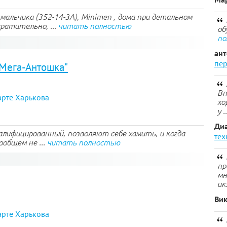
мальчика (352-14-3A), Minimen , дома при детальном
ратительно, ...
читать полностью
об
по
ан
пер
"Мега-Антошка"
Вп
арте Харькова
хо
у .
Ди
валифицированный, позволяют себе хамить, и когда
тех
ообщем не ...
читать полностью
пр
мн
ик
Ви
арте Харькова