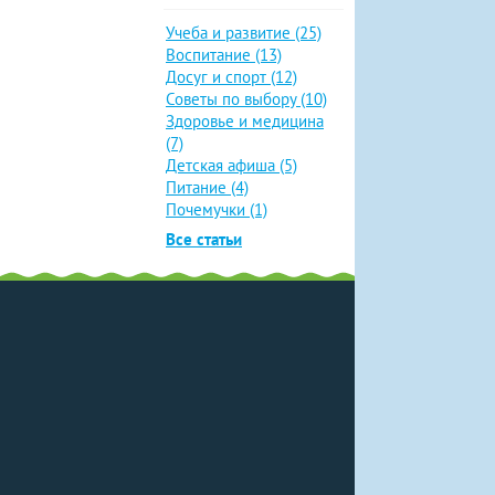
Учеба и развитие (25)
Воспитание (13)
Досуг и спорт (12)
Советы по выбору (10)
Здоровье и медицина
(7)
Детская афиша (5)
Питание (4)
Почемучки (1)
Все статьи