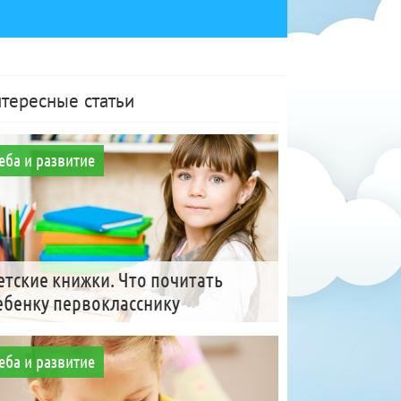
тересные статьи
еба и развитие
етские книжки. Что почитать
ебенку первокласснику
еба и развитие