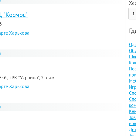
Ха
Ц "Космос"
б
Гд
арте Харькова
Оде
Обу
я
Шко
Кол
По
при
/56, ТРК "Украина", 2 этаж
Меб
арте Харькова
Игр
Спо
Спо
ком
я
Кни
Тов
нов
Дет
Тов