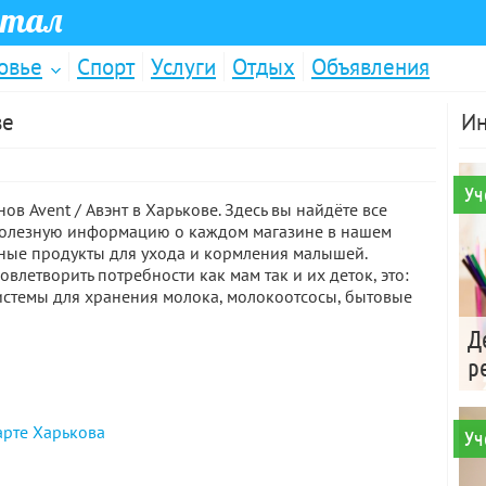
ртал
овье
Спорт
Услуги
Отдых
Объявления
ве
Ин
Уч
ов Avent / Авэнт в Харькове. Здесь вы найдёте все
полезную информацию о каждом магазине в нашем
нные продукты для ухода и кормления малышей.
летворить потребности как мам так и их деток, это:
системы для хранения молока, молокоотсосы, бытовые
Д
р
арте Харькова
Уч