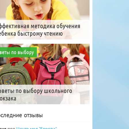
ффективная методика обучения
ебенка быстрому чтению
веты по выбору
оветы по выбору школьного
юкзака
следние отзывы
рия
про
Центр мод "Европа"