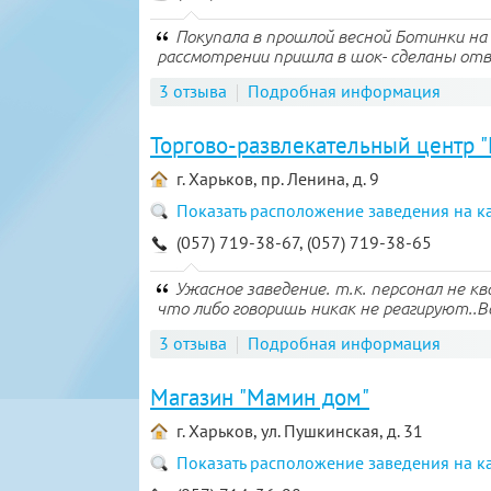
Покупала в прошлой весной Ботинки на 
рассмотрении пришла в шок- сделаны отв
3 отзыва
Подробная информация
Торгово-развлекательный центр 
г. Харьков, пр. Ленина, д. 9
Показать расположение заведения на к
(057) 719-38-67, (057) 719-38-65
Ужасное заведение. т.к. персонал не к
что либо говоришь никак не реагируют..В
3 отзыва
Подробная информация
Магазин "Мамин дом"
г. Харьков, ул. Пушкинская, д. 31
Показать расположение заведения на к