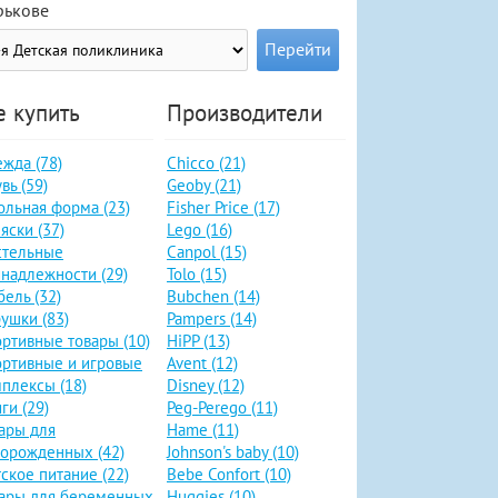
рькове
е купить
Производители
жда (78)
Chicco (21)
вь (59)
Geoby (21)
льная форма (23)
Fisher Price (17)
яски (37)
Lego (16)
стельные
Canpol (15)
надлежности (29)
Tolo (15)
ель (32)
Bubchen (14)
ушки (83)
Pampers (14)
ртивные товары (10)
HiPP (13)
ртивные и игровые
Avent (12)
плексы (18)
Disney (12)
ги (29)
Peg-Perego (11)
ары для
Hame (11)
орожденных (42)
Johnson's baby (10)
ское питание (22)
Bebe Confort (10)
ары для беременных
Huggies (10)