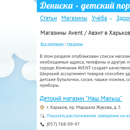
Дениска
· детский по
Статьи
Магазины
Учёба
Здор
Магазины Avent / Авэнт в Харько
Все компании
/
Магазины
В этом разделе опубликован список магазин
необходимые адреса, телефоны и другую 
городе. Компания AVENT создает качестве
Широкий ассортимент товаров способен удов
детские бутылочки, соски, чашки-поилки, 
приборы.
Детский магазин "Наш Малыш"
г. Харьков, пр. Маршала Жукова, д. 5
Показать расположение заведения на к
(057) 768-09-97