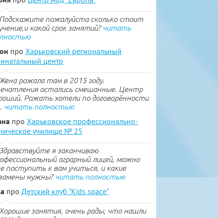
Подскажите пожалуйста сколько стоит
учение,и какой срок занятий?
читать
лностью
тон
про
Харьковский региональный
инатальный центр
Жена рожала там в 2015 году.
ечатления остались смешанные. Центр
роший. Рожать хотели по договорённости
..
читать полностью
ана
про
Харьковское профессионально-
ническое училище № 25
Здравствуйте я заканчиваю
офессиональный аграрный лицей, можно
е поступить к вам учиться, и какие
замены нужны?
читать полностью
ка
про
Детский клуб "Kids space"
Хорошие занятия, очень рады, что нашли