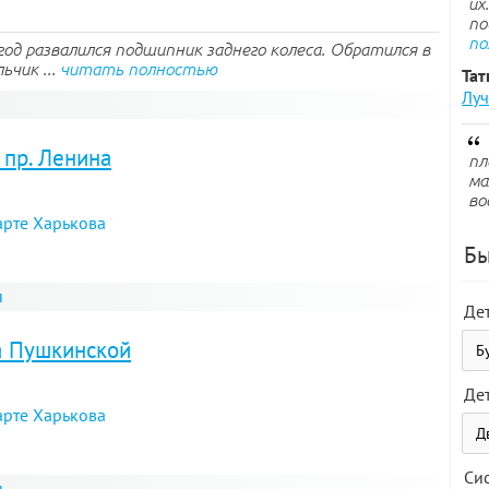
их
по
по
год развалился подшипник заднего колеса. Обратился в
ьчик ...
читать полностью
Тат
Луч
 пр. Ленина
пл
ма
во
арте Харькова
Бы
я
Де
а Пушкинской
Де
арте Харькова
Си
я