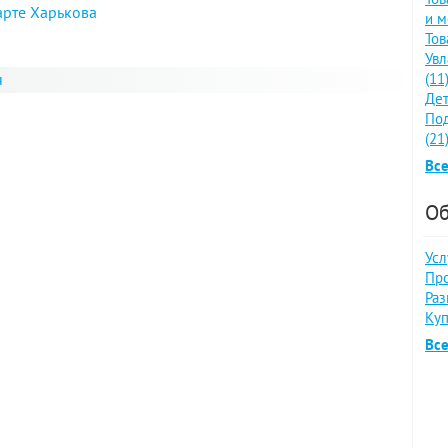
арте Харькова
и м
Тов
Увл
я
(11
Дет
По
(21
Все
Об
Усл
Про
Раз
Куп
Вс