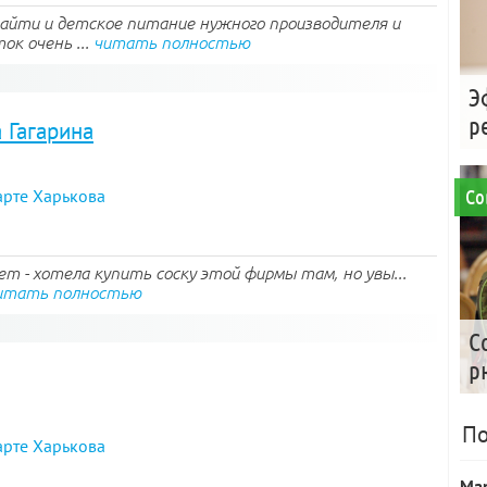
найти и детское питание нужного производителя и
ок очень ...
читать полностью
Э
р
 Гагарина
арте Харькова
Со
т - хотела купить соску этой фирмы там, но увы...
итать полностью
С
р
По
арте Харькова
Ма