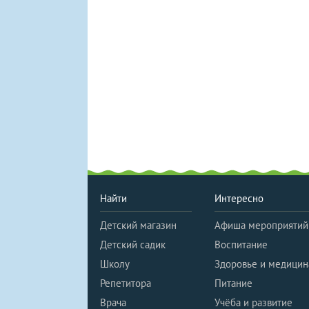
Найти
Интересно
Детский магазин
Афиша мероприятий
Детский садик
Воспитание
Школу
Здоровье и медицин
Репетитора
Питание
Врача
Учёба и развитие