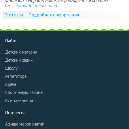
что либо говоришь никак не реагируют..Вообщем
не ...
читать полностью
3 отзыва
Подробная информация
Найти
Детский магазин
Детский садик
Школу
Репетитора
Врача
Спортивную секцию
Все заведения
Интересно
Афиша мероприятий